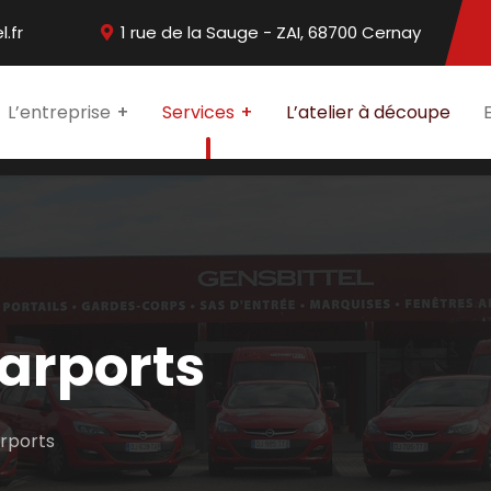
.fr
1 rue de la Sauge - ZAI, 68700 Cernay
L’entreprise
Services
L’atelier à découpe
carports
arports