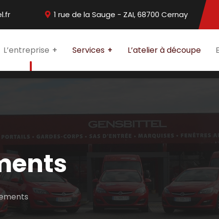
.fr
1 rue de la Sauge - ZAI, 68700 Cernay
L’entreprise
Services
L’atelier à découpe
ments
gements