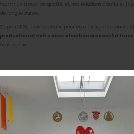
fournir un travail de qualité, et nos relations clients et f
de longue durée.
Depuis 1976, nous œuvrons pour être plus performants e
production et notre diversification croissent à trav
l'entreprise.