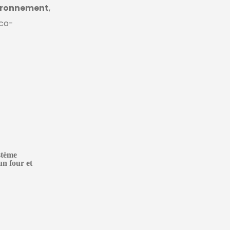
vironnement
,
éco-
stème
un four et