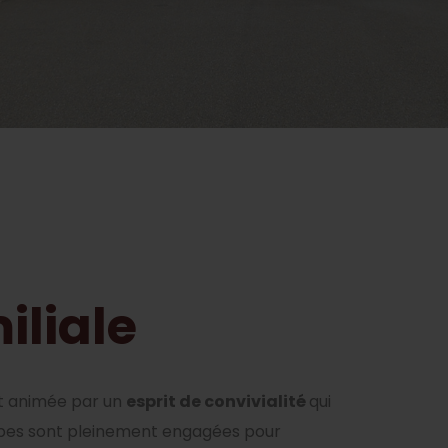
iliale
est animée par un
esprit de convivialité
qui
quipes sont pleinement engagées pour