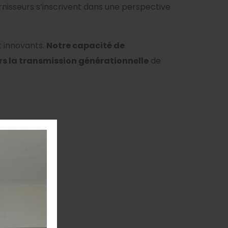
ournisseurs s’inscrivent dans une perspective
t innovants.
Notre capacité de
ers la transmission générationnelle
de