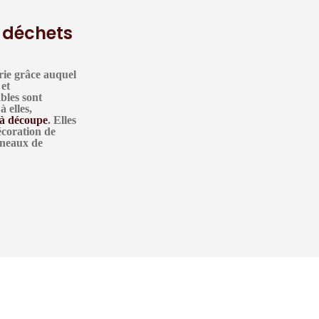
s déchets
rie grâce auquel
 et
ables sont
à elles,
 à découpe
. Elles
écoration de
anneaux de