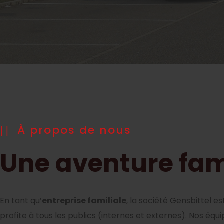
À propos de nous
Une aventure fam
En tant qu’
entreprise familiale
, la société Gensbittel 
profite à tous les publics (internes et externes). Nos é