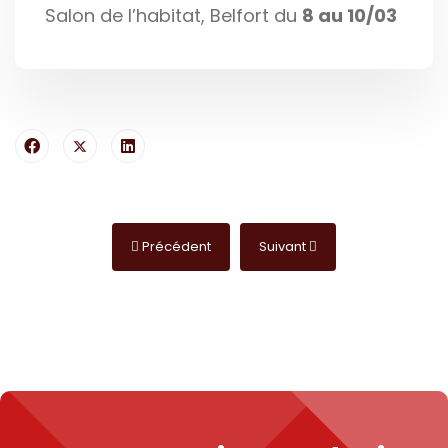
Salon de l’habitat, Belfort du
8 au 10/03
Article précédent : Extérieurs et jardin du 8 au 10
Article suivant : Salon Made i
Précédent
Suivant